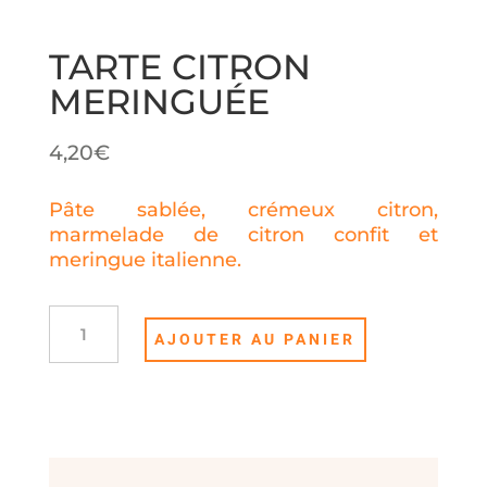
TARTE CITRON
MERINGUÉE
4,20
€
Pâte sablée, crémeux citron,
marmelade de citron confit et
meringue italienne.
quantité
AJOUTER AU PANIER
de
Tarte
citron
meringuée